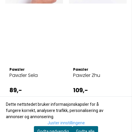
Pawzler
Pawzler
Pawzler Sela
Pawzler Zhu
89,-
109,-
På lager
På lager
Dette nettstedet bruker informasjonskapsler for å
Kjøp
Kjøp
fungere korrekt, analysere trafikk, personalisering av
annonser og annonsering.
Juster innstillingene
Godta nødvendig
Godta alle