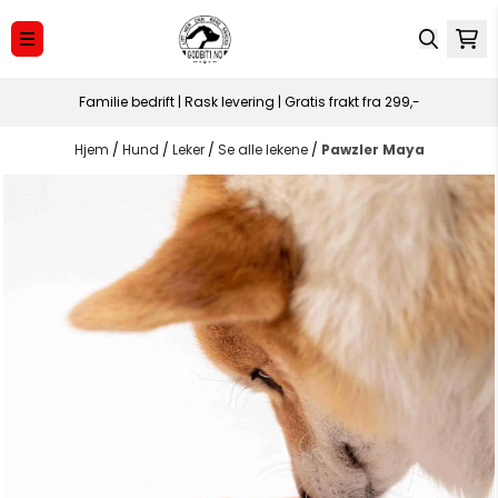
Hopp til innhold
Familie bedrift | Rask levering | Gratis frakt fra 299,-
Hjem
/
Hund
/
Leker
/
Se alle lekene
/
Pawzler Maya