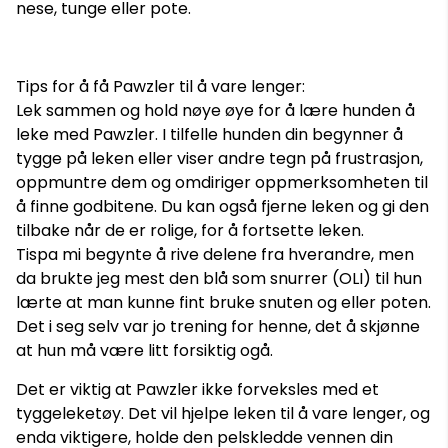
nese, tunge eller pote.
Tips for å få Pawzler til å vare lenger:
Lek sammen og hold nøye øye for å lære hunden å
leke med Pawzler. I tilfelle hunden din begynner å
tygge på leken eller viser andre tegn på frustrasjon,
oppmuntre dem og omdiriger oppmerksomheten til
å finne godbitene. Du kan også fjerne leken og gi den
tilbake når de er rolige, for å fortsette leken.
Tispa mi begynte å rive delene fra hverandre, men
da brukte jeg mest den blå som snurrer (OLI) til hun
lærte at man kunne fint bruke snuten og eller poten.
Det i seg selv var jo trening for henne, det å skjønne
at hun må være litt forsiktig ogå.
Det er viktig at Pawzler ikke forveksles med et
tyggeleketøy. Det vil hjelpe leken til å vare lenger, og
enda viktigere, holde den pelskledde vennen din