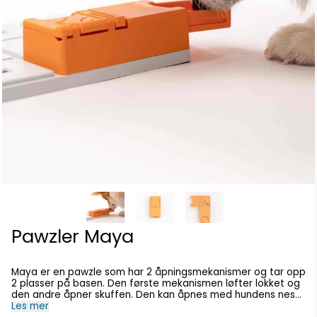
Pawzler Maya
Maya er en pawzle som har 2 åpningsmekanismer og tar opp
2 plasser på basen. Den første mekanismen løfter lokket og
den andre åpner skuffen. Den kan åpnes med hundens nese,
tunge eller pote. Maya kan lett feste på ett av de beste
Les mer