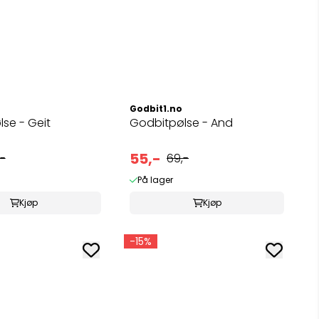
Godbit1.no
se - Geit
Godbitpølse - And
55,-
-
69,-
På lager
Kjøp
Kjøp
-15%