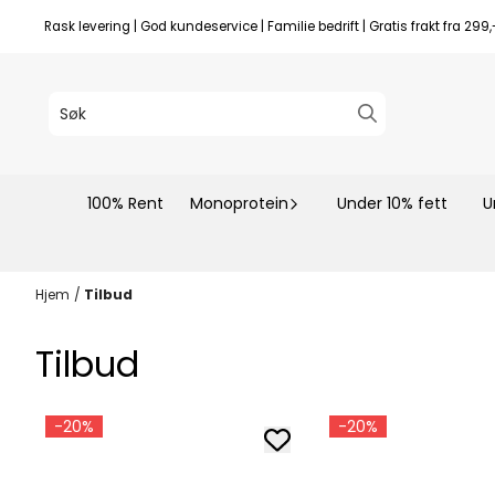
Hopp til innhold
Rask levering | God kundeservice | Familie bedrift | Gratis frakt fra 299,
100% Rent
Monoprotein
Under 10% fett
U
Hjem
/
Tilbud
Tilbud
-20%
-20%