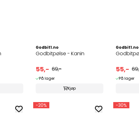
Godbit1.no
Godbit1.no
m
Godbitpølse - Kanin
Godbitpøl
55,-
55,-
69,-
69,
På lager
På lager
Kjøp
-20%
-30%