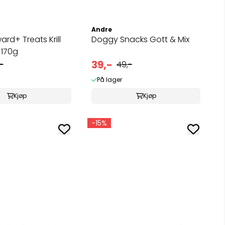
Andre
rd+ Treats Krill
Doggy Snacks Gott & Mix
 170g
39,-
-
49,-
På lager
Kjøp
Kjøp
-15%