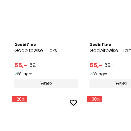
Godbit1.no
Godbit1.no
Godbitpølse - Laks
Godbitpølse - La
55,-
55,-
69,-
69,-
På lager
På lager
Kjøp
Kjøp
-20%
-30%