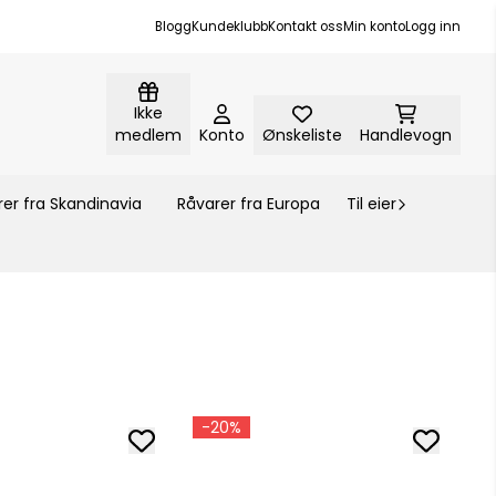
Blogg
Kundeklubb
Kontakt oss
Min konto
Logg inn
Ikke
medlem
Konto
Ønskeliste
Handlevogn
er fra Skandinavia
Råvarer fra Europa
Til eier
-20%