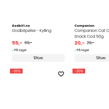
Godbit1.no
Companion
Godbitpølse - Kylling
Companion Cat C
Snack Cod 50g
55,-
20,-
69,-
29,-
På lager
På lager
Kjøp
Kjøp
-20%
-20%