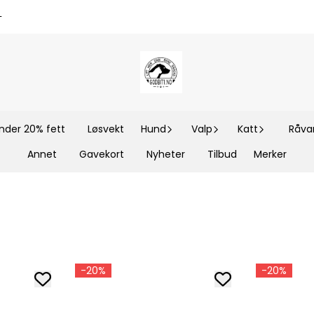
-
nder 20% fett
Løsvekt
Hund
Valp
Katt
Råvar
Annet
Gavekort
Nyheter
Tilbud
Merker
-20%
-20%