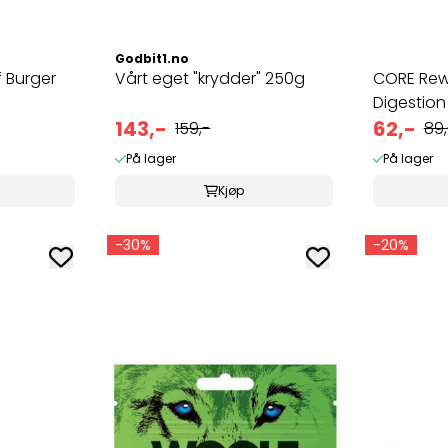
Godbit1.no
 Burger
Vårt eget "krydder" 250g
CORE Rewa
Digestion
143,-
62,-
159,-
89,
På lager
På lager
Kjøp
-30%
-20%