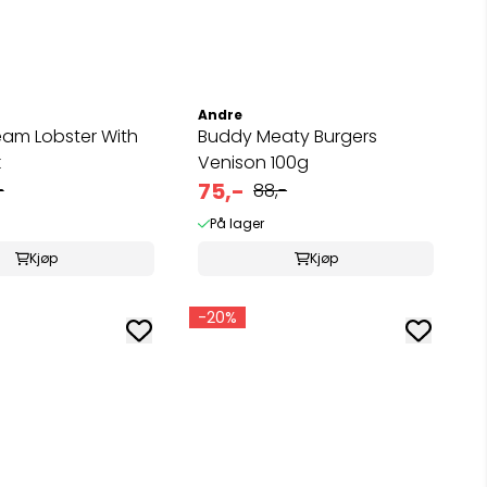
Andre
eam Lobster With
Buddy Meaty Burgers
k
Venison 100g
75,-
-
88,-
På lager
Kjøp
Kjøp
-20%