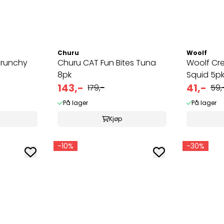
Churu
Woolf
runchy
Churu CAT Fun Bites Tuna
Woolf Cr
8pk
Squid 5p
143,-
41,-
179,-
59,
På lager
På lager
Kjøp
-10%
-30%