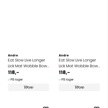
Andre
Andre
Eat Slow Live Longer
Eat Slow Live Longer
Lick Mat Wobble Bowl
Lick Mat Wobble Bowl
Grey
118,-
Red
118,-
På lager
På lager
Kjøp
Kjøp