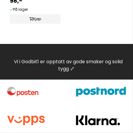
98,-
På lager
Kjøp
Vi i Godbit1 er opptatt av gode smaker og solid
tygg 🦴