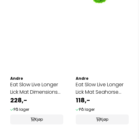
Andre
Andre
Eat Slow Live Longer
Eat Slow Live Longer
Lick Mat Dimensions
Lick Mat Seahorse
Flower ...
228,-
Green
118,-
På lager
På lager
Kjøp
Kjøp