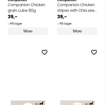
Companion
Companion
Companion Chicken
Companion Chicken
grain cube 80g
stripes with Chia seed
39,-
80g
39,-
På lager
På lager
Kjøp
Kjøp