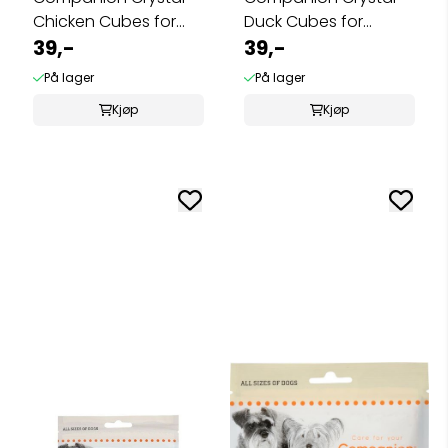
Chicken Cubes for
Duck Cubes for
Puppy 50g
39,-
Puppy 50g
39,-
På lager
På lager
Kjøp
Kjøp