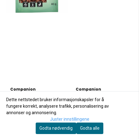
Companion
Companion
Companion Short
Companion+
Dette nettstedet bruker informasjonskapsler for å
Sticker Chickenliver
Hundepølse And
fungere korrekt, analysere trafikk, personalisering av
80g
39,-
350g
89,-
annonser og annonsering.
Juster innstillingene
På lager
På lager
Godta nødvendig
Godta alle
Kjøp
Kjøp