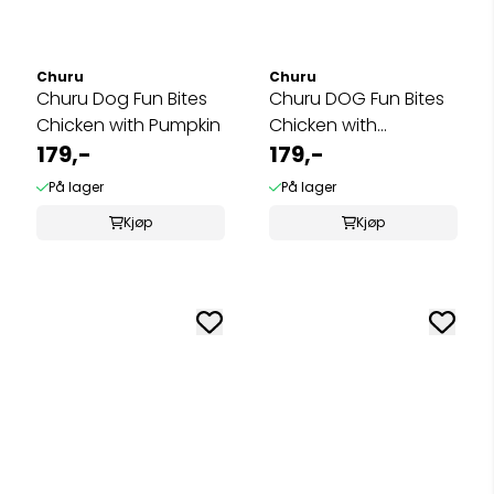
Churu
Churu
Churu Dog Fun Bites
Churu DOG Fun Bites
Chicken with Pumpkin
Chicken with
179,-
Sweetpotato
179,-
På lager
På lager
Kjøp
Kjøp