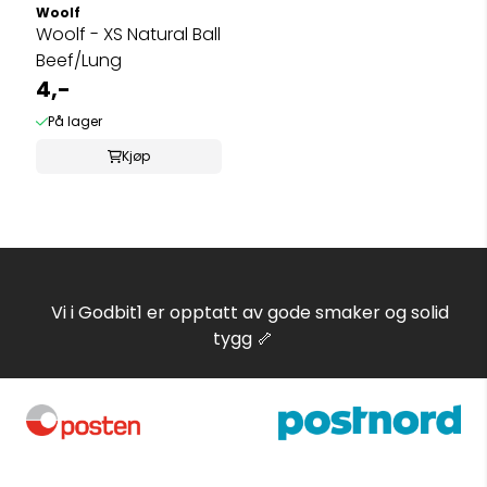
Woolf
Woolf - XS Natural Ball
Beef/Lung
4,-
På lager
Kjøp
Vi i Godbit1 er opptatt av gode smaker og solid
tygg 🦴