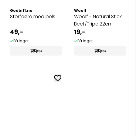
Godbit1.no
Woolf
Storfeøre med pels
Woolf - Natural Stick
Beef/Tripe 22cm
49,-
19,-
På lager
På lager
Kjøp
Kjøp