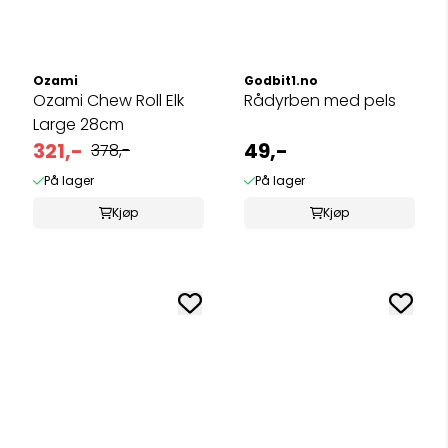
Ozami
Godbit1.no
Ozami Chew Roll Elk
Rådyrben med pels
Large 28cm
321,-
49,-
378,-
På lager
På lager
Kjøp
Kjøp