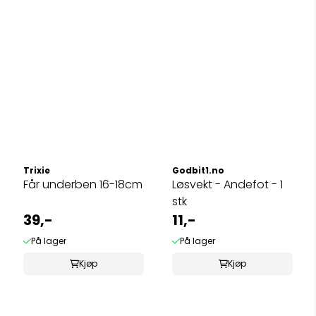
Trixie
Godbit1.no
Får underben 16-18cm
Løsvekt - Andefot - 1
stk
39,-
11,-
På lager
På lager
Kjøp
Kjøp