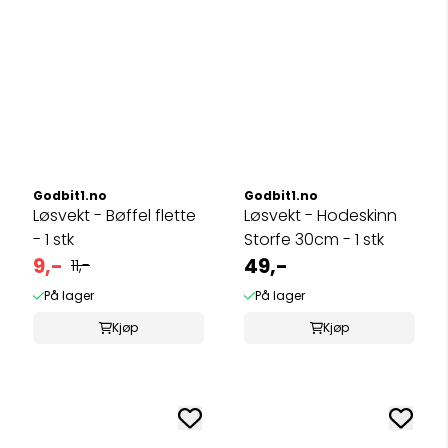
Godbit1.no
Godbit1.no
Løsvekt - Bøffel flette
Løsvekt - Hodeskinn
- 1 stk
Storfe 30cm - 1 stk
9,-
49,-
11,-
På lager
På lager
Kjøp
Kjøp