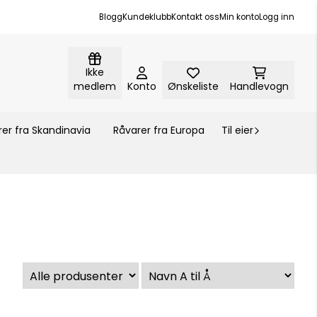
Blogg
Kundeklubb
Kontakt oss
Min konto
Logg inn
Ikke
medlem
Konto
Ønskeliste
Handlevogn
er fra Skandinavia
Råvarer fra Europa
Til eier