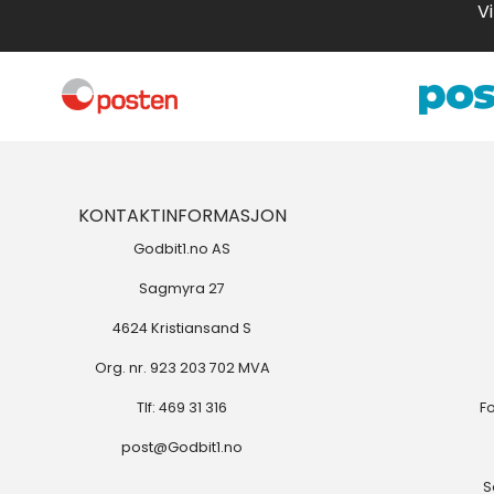
Vi 
KONTAKTINFORMASJON
Godbit1.no AS
Sagmyra 27
4624 Kristiansand S
Org. nr. 923 203 702 MVA
Tlf:
469 31 316
F
post@Godbit1.no
S