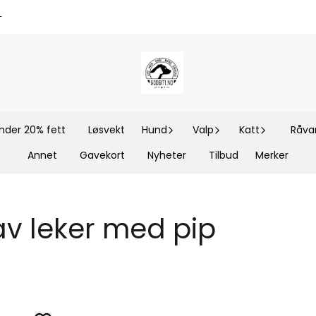
-
nder 20% fett
Løsvekt
Hund
Valp
Katt
Råvar
Annet
Gavekort
Nyheter
Tilbud
Merker
 av leker med pip