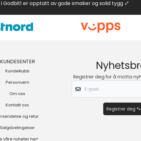
i Godbit1 er opptatt av gode smaker og solid tygg 🦴
KUNDESENTER
Nyhetsbr
Kundeklubb
Registrer deg for å motta nyh
Personvern
E-post
Om oss
Kontakt oss
Registrer deg 🐾
orsendelse og retur
Salgsbetingelser
e våre nyheter her!