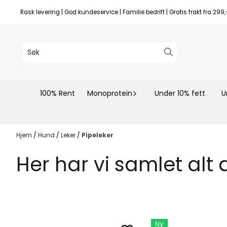
Hopp til innhold
Rask levering | God kundeservice | Familie bedrift | Gratis frakt fra 299,
100% Rent
Monoprotein
Under 10% fett
U
Hjem
/
Hund
/
Leker
/
Pipeleker
Her har vi samlet alt
Ny