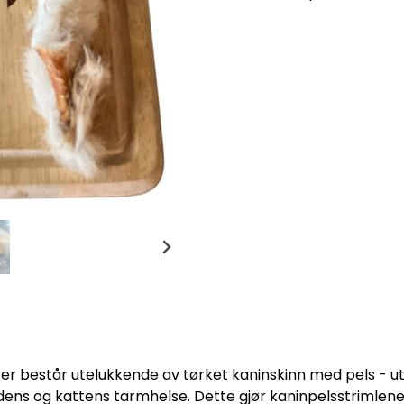
ter består utelukkende av tørket kaninskinn med pels - ut
dens og kattens tarmhelse. Dette gjør kaninpelsstrimlen