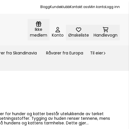
Blogg
Kundeklubb
Kontakt oss
Min konto
Logg inn
Ikke
medlem
Konto
Ønskeliste
Handlevogn
er fra Skandinavia
Råvarer fra Europa
Til eier
ler for hunder og katter består utelukkende av tørket
ilsetningsstoffer. Tygging av huden renser tennene, mens
 på hundens og kattens tarmhelse. Dette gjør
ellom måltidene. Tynn hud med pels av kanin.