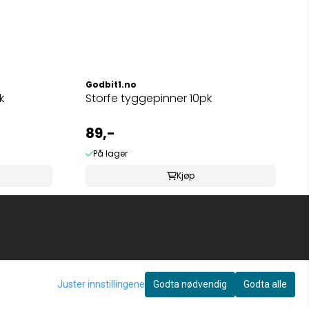
Godbit1.no
k
Storfe tyggepinner 10pk
89,-
På lager
Kjøp
Juster innstillingene
Godta nødvendig
Godta alle