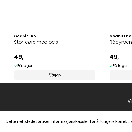
Godbit1.no
Godbit1.no
Storfeøre med pels
Rådyrben 
49,-
49,-
På lager
På lager
Kjøp
Vi 
Dette nettstedet bruker informasjonskapsler for å fungere korrekt, 