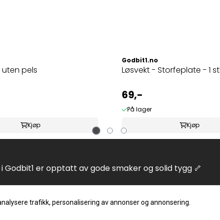
Godbit1.no
uten pels
Løsvekt - Storfeplate - 1 st
69,-
På lager
Kjøp
Kjøp
i Godbit1 er opptatt av gode smaker og solid tygg 🦴
analysere trafikk, personalisering av annonser og annonsering.