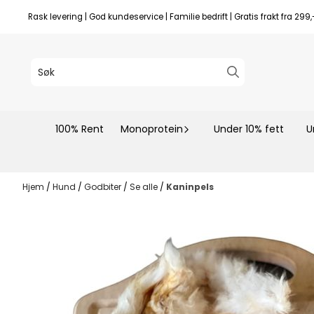
Hopp til innhold
Rask levering | God kundeservice | Familie bedrift | Gratis frakt fra 299,
100% Rent
Monoprotein
Under 10% fett
U
Hjem
/
Hund
/
Godbiter
/
Se alle
/
Kaninpels