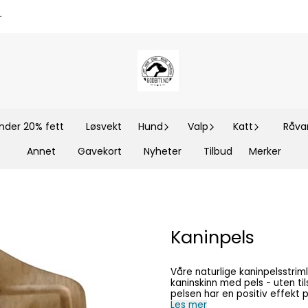
-
nder 20% fett
Løsvekt
Hund
Valp
Katt
Råvar
Annet
Gavekort
Nyheter
Tilbud
Merker
Kaninpels
Våre naturlige kaninpelsstrim
kaninskinn med pels - uten t
pelsen har en positiv effekt
kaninpelsstrimlene ideelle som godbiter m
Les mer