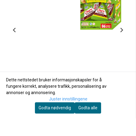
Dette nettstedet bruker informasjonskapsler for å
fungere korrekt, analysere trafikk, personalisering av
annonser og annonsering.
Juster innstillingene
Churu
Godta nødvendig
Godta alle
Churu Dog Fun Bites
Chicken with Pumpkin
179,-
På lager