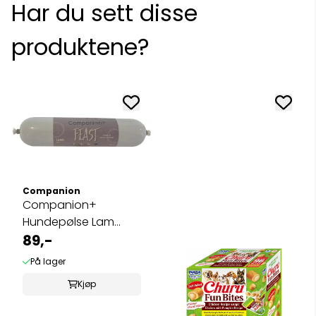
Har du sett disse
produktene?
Companion
Companion+
Hundepølse Lam
350g
89,-
På lager
Kjøp